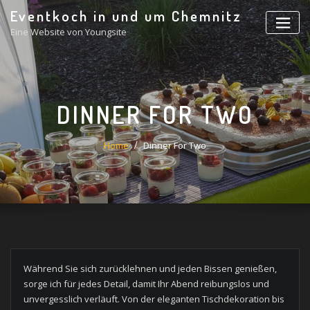
Skip
Eventkoch in und um Chemnitz
to
Eine Website von Youngsite
content
DINNER FOR TWO
Home
Dinner For Two
Während Sie sich zurücklehnen und jeden Bissen genießen,
sorge ich für jedes Detail, damit Ihr Abend reibungslos und
unvergesslich verläuft. Von der eleganten Tischdekoration bis