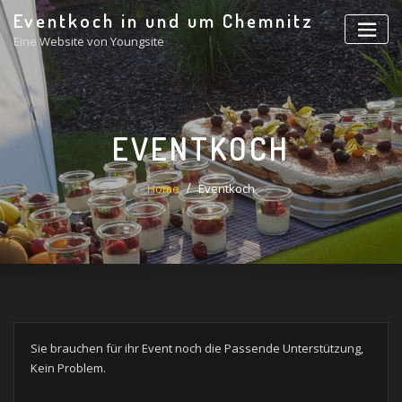
Skip
Eventkoch in und um Chemnitz
to
Eine Website von Youngsite
content
EVENTKOCH
Home
Eventkoch
Sie brauchen für ihr Event noch die Passende Unterstützung,
Kein Problem.